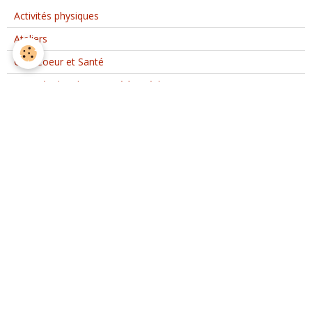
Activités physiques
Ateliers
Club Coeur et Santé
Activités d'Ateliers Santé à Etréchy
Interventions extérieures
Evènements ponctuels
Nous rejoindre
Partenaires
Nous rejoindre sur Facebook