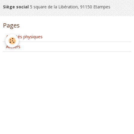
Siège social
5 square de la Libération, 91150 Etampes
Pages
Activités physiques
Ateliers
Club Coeur et Santé
Activités d'Ateliers Santé à Etréchy
Interventions extérieures
Evènements ponctuels
Nous rejoindre
Partenaires
Nous rejoindre sur Facebook