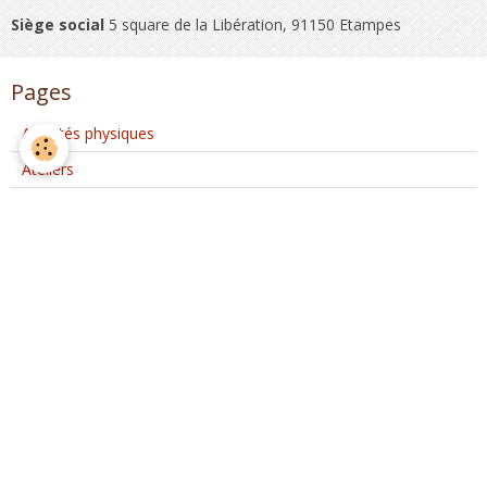
Siège social
5 square de la Libération, 91150 Etampes
Pages
Activités physiques
Ateliers
Club Coeur et Santé
Activités d'Ateliers Santé à Etréchy
Interventions extérieures
Evènements ponctuels
Nous rejoindre
Partenaires
Nous rejoindre sur Facebook