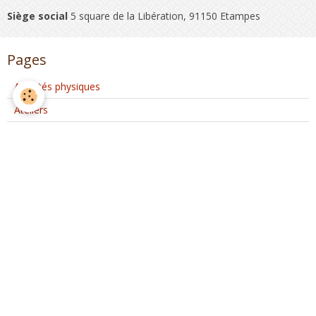
Siège social
5 square de la Libération, 91150 Etampes
Pages
Activités physiques
Ateliers
Club Coeur et Santé
Activités d'Ateliers Santé à Etréchy
Interventions extérieures
Evènements ponctuels
Nous rejoindre
Partenaires
Nous rejoindre sur Facebook