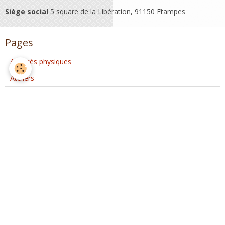
Siège social
5 square de la Libération, 91150 Etampes
Pages
Activités physiques
Ateliers
Club Coeur et Santé
Activités d'Ateliers Santé à Etréchy
Interventions extérieures
Evènements ponctuels
Nous rejoindre
Partenaires
Nous rejoindre sur Facebook