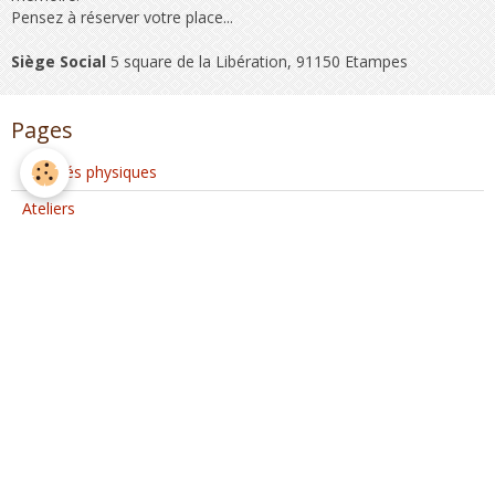
Pensez à réserver votre place...
Siège Social
5 square de la Libération, 91150 Etampes
Pages
Activités physiques
Ateliers
Club Coeur et Santé
Activités d'Ateliers Santé à Etréchy
Interventions extérieures
Evènements ponctuels
Nous rejoindre
Partenaires