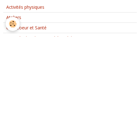
Activités physiques
Ateliers
Club Coeur et Santé
Activités d'Ateliers Santé à Etréchy
Interventions extérieures
Evènements ponctuels
Nous rejoindre
Partenaires
Nous rejoindre sur Facebook