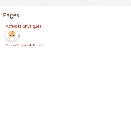
Pages
Activités physiques
Ateliers
Club Coeur et Santé
Activités d'Ateliers Santé à Etréchy
Interventions extérieures
Evènements ponctuels
Nous rejoindre
Partenaires
Nous rejoindre sur Facebook