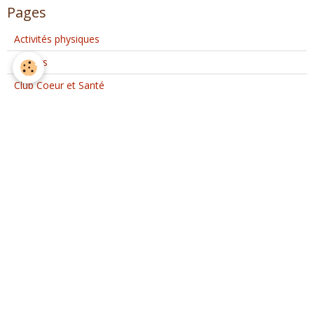
Pages
Activités physiques
Ateliers
Club Coeur et Santé
Activités d'Ateliers Santé à Etréchy
Interventions extérieures
Evènements ponctuels
Nous rejoindre
Partenaires
Nous rejoindre sur Facebook