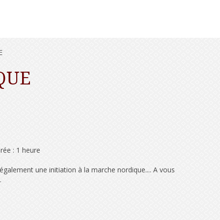
E
QUE
rée : 1 heure
galement une initiation à la marche nordique.... A vous
.